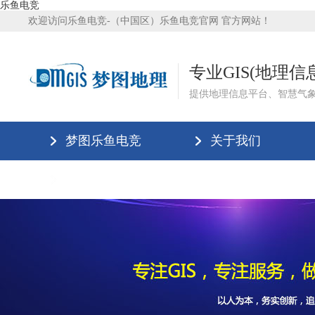
乐鱼电竞
欢迎访问乐鱼电竞-（中国区）乐鱼电竞官网 官方网站！
专业GIS(地理
提供地理信息平台、智慧气
梦图乐鱼电竞
关于我们
乐鱼电竞-（中国区）乐鱼电竞官网