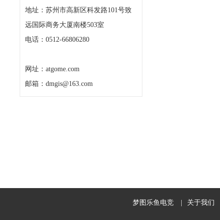
地址：苏州市高新区科发路101号致
远国际商务大厦南楼503室
电话：0512-66806280
网址：atgome.com
邮箱：dmgis@163.com
梦图乐鱼电竞
|
关于我们