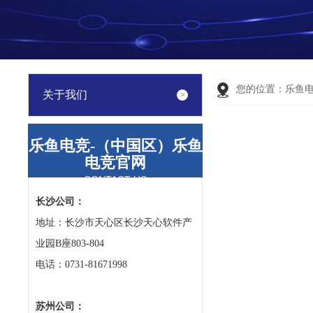
您的位置：
乐鱼
关于我们
乐鱼电竞-（中国区）乐鱼
电竞官网
CONTACT US
长沙公司：
地址：长沙市天心区长沙天心软件产
业园B座803-804
电话：0731-81671998
苏州公司：