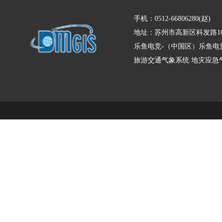
手机：0512-66806280(赵)
地址：苏州市高新区科发路10
乐鱼电竞-（中国区）乐鱼电
旅游交通气象系统
地灾应急