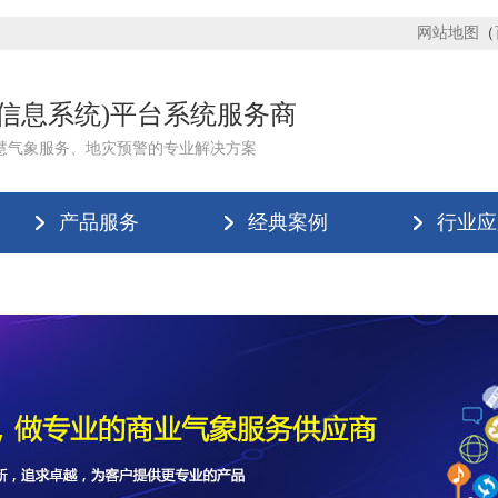
网站地图
（
理信息系统)平台系统服务商
慧气象服务、地灾预警的专业解决方案
产品服务
经典案例
行业应