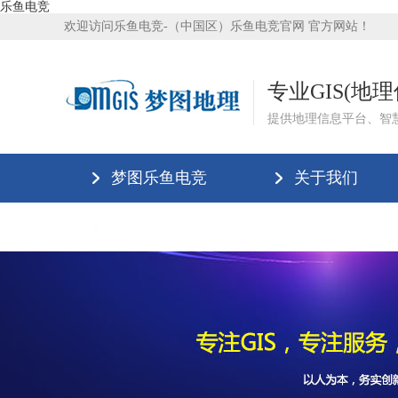
乐鱼电竞
欢迎访问乐鱼电竞-（中国区）乐鱼电竞官网 官方网站！
专业GIS(地
提供地理信息平台、智
梦图乐鱼电竞
关于我们
乐鱼电竞-（中国区）乐鱼电竞官网