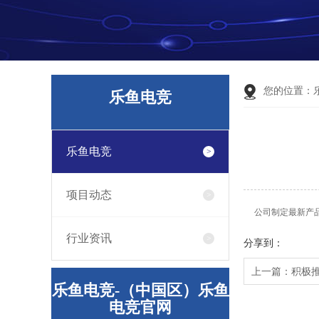
您的位置：
乐鱼电竞
乐鱼电竞
项目动态
公司制定最新产品报
行业资讯
分享到：
上一篇：
积极
乐鱼电竞-（中国区）乐鱼
电竞官网