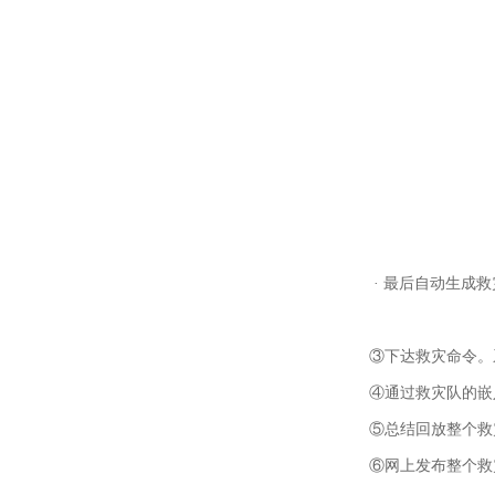
· 最后自动生成救
③下达救灾命令。系
④通过救灾队的嵌入
⑤总结回放整个救灾
⑥网上发布整个救