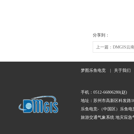
分享到：
上一篇：
DMGIS
梦图乐鱼电竞
|
关于我们
手机：0512-66806280(赵)
地址：苏州市高新区科发路10
乐鱼电竞-（中国区）乐鱼电
旅游交通气象系统
地灾应急