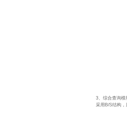
3、综合查询模
采用B/S结构