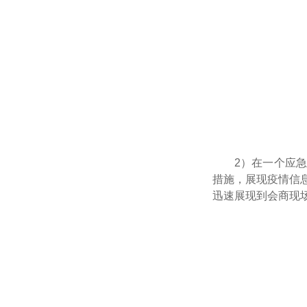
2）在一个应
措施，展现疫情信
迅速展现到会商现