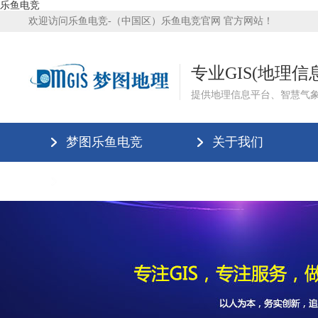
乐鱼电竞
欢迎访问乐鱼电竞-（中国区）乐鱼电竞官网 官方网站！
专业GIS(地理
提供地理信息平台、智慧气
梦图乐鱼电竞
关于我们
乐鱼电竞-（中国区）乐鱼电竞官网