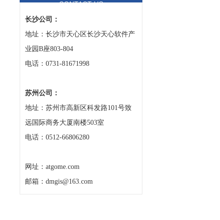
CONTACT US
长沙公司：
地址：长沙市天心区长沙天心软件产
业园B座803-804
电话：0731-81671998
苏州公司：
地址：苏州市高新区科发路101号致
远国际商务大厦南楼503室
电话：0512-66806280
网址：atgome.com
邮箱：dmgis@163.com