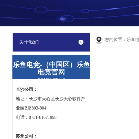
您的位置：
乐鱼
关于我们
乐鱼电竞-（中国区）乐鱼
电竞官网
CONTACT US
长沙公司：
地址：长沙市天心区长沙天心软件产
业园B座803-804
电话：0731-81671998
苏州公司：