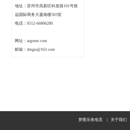
地址：苏州市高新区科发路101号致
远国际商务大厦南楼503室
电话：0512-66806280
网址：atgome.com
邮箱：dmgis@163.com
梦图乐鱼电竞
|
关于我们