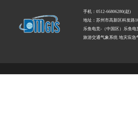
手机：0512-66806280(赵)
地址：苏州市高新区科发路10
乐鱼电竞-（中国区）乐鱼电
旅游交通气象系统
地灾应急