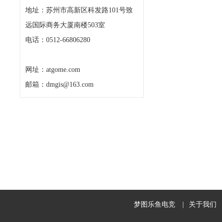
地址：苏州市高新区科发路101号致
远国际商务大厦南楼503室
电话：0512-66806280
网址：atgome.com
邮箱：dmgis@163.com
梦图乐鱼电竞
|
关于我们