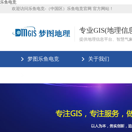
乐鱼电竞
欢迎访问乐鱼电竞-（中国区）乐鱼电竞官网 官方网站！
专业GIS(地理
提供地理信息平台、智慧气
梦图乐鱼电竞
关于我们
乐鱼电竞-（中国区）乐鱼电竞官网