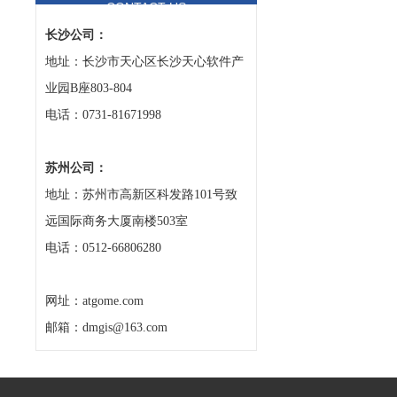
CONTACT US
长沙公司：
地址：长沙市天心区长沙天心软件产
业园B座803-804
电话：0731-81671998
苏州公司：
地址：苏州市高新区科发路101号致
远国际商务大厦南楼503室
电话：0512-66806280
网址：atgome.com
邮箱：dmgis@163.com