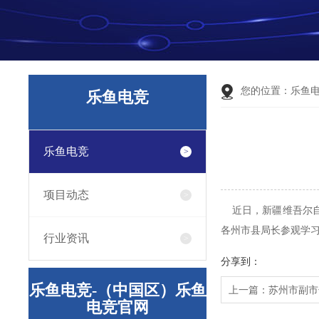
您的位置：
乐鱼
乐鱼电竞
乐鱼电竞
项目动态
近日，新疆维吾尔自
各州市县局长参观学
行业资讯
分享到：
乐鱼电竞-（中国区）乐鱼
上一篇：
苏州市副市
电竞官网