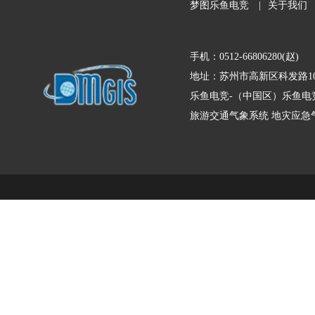
梦图乐鱼电竞
|
关于我们
手机：0512-66806280(赵)
地址：苏州市高新区科发路10
乐鱼电竞-（中国区）乐鱼电
旅游交通气象系统
地灾应急