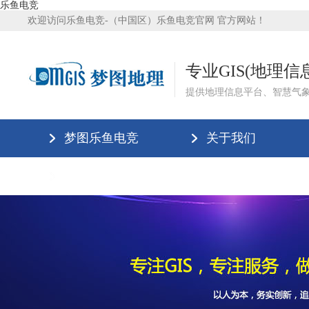
乐鱼电竞
欢迎访问乐鱼电竞-（中国区）乐鱼电竞官网 官方网站！
专业GIS(地理
提供地理信息平台、智慧气
梦图乐鱼电竞
关于我们
乐鱼电竞-（中国区）乐鱼电竞官网